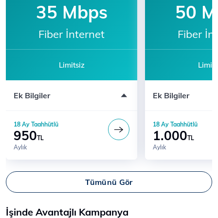
35 Mbps
50 M
Fiber İnternet
Fiber İn
Limitsiz
Limits
Modem ücreti dahil değildir
Modem ücreti dahil 
Ek Bilgiler
Ek Bilgiler
Katılım için 444 5 444'ü arayın
Katılım için 444 5 
18 Ay Taahhütlü
18 Ay Taahhütlü
950
1.000
TL
TL
Aylık
Aylık
Tümünü Gör
İşinde Avantajlı Kampanya