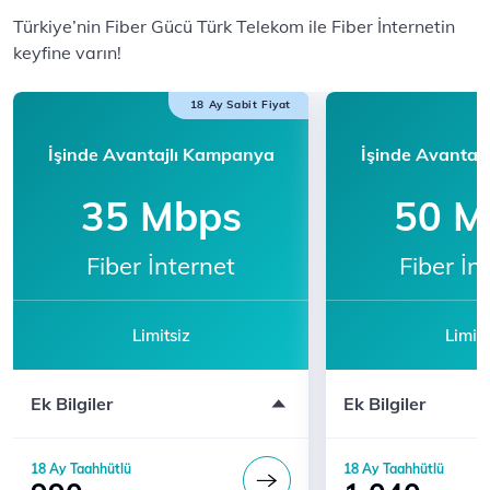
​​Türkiye’nin Fiber Gücü Türk Telekom ile F​iber İnternetin
keyfine varın!​​​​
18 Ay Sabit Fiyat
İşinde Avantajlı Kampanya
İşinde Avantaj
35 Mbps
50 M
Fiber İnternet
Fiber İn
Limitsiz
Limits
Modem ücreti dahil değildir
Modem ücreti dahil 
Ek Bilgiler
Ek Bilgiler
Katılım için 444 5 444'ü arayın
Katılım için 444 5 
18 Ay Taahhütlü
18 Ay Taahhütlü