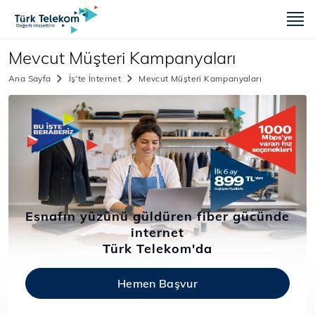
m
Mevcut Müşteri Kampanyaları
Ana Sayfa
İş’te İnternet
Mevcut Müşteri Kampanyaları
Esnafın yüzünü güldüren fiber gücünde
internet
Türk Telekom'da
Hemen Başvur