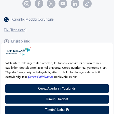
Karanlık Modda Görüntüle
EN (Translate)
Erişilebilirlik
İşaret Dili Çevirisi
Gizlilik - Güvenlik ve KVKK
Çerez Ayarları
©
2026
Türk Telekom