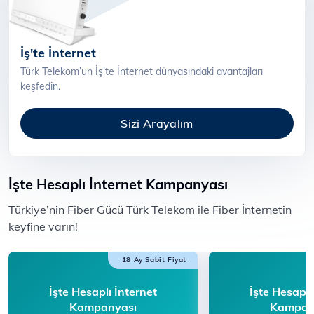
İş'te İnternet
Türk Telekom’un İş'te İnternet dünyasındaki avantajları
keşfedin.
Sizi Arayalım
İşte Hesaplı İnternet Kampanyası
​​Türkiye’nin Fiber Gücü Türk Telekom ile F​iber İnternetin
keyfine varın!​​​​
18 Ay Sabit Fiyat
İşte Hesaplı İnternet
İşte Hesaplı
Kampanyası
Kampan