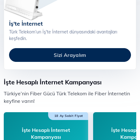
İş'te İnternet
Türk Telekom’un İş'te İnternet dünyasındaki avantajları
keşfedin.
Sizi Arayalım
İşte Hesaplı İnternet Kampanyası
​​Türkiye’nin Fiber Gücü Türk Telekom ile F​iber İnternetin
keyfine varın!​​​​
18 Ay Sabit Fiyat
İşte Hesaplı İnternet
İşte Hesaplı
Kampanyası
Kampan