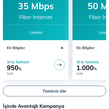
35 Mbps
50 M
Fiber İnternet
Fiber İn
Limitsiz
Limits
Modem ücreti dahil değildir
Modem ücreti dahil 
Ek Bilgiler
Ek Bilgiler
Katılım için 444 5 444'ü arayın
Katılım için 444 5 
18 Ay Taahhütlü
18 Ay Taahhütlü
950
1.000
TL
TL
Aylık
Aylık
Tümünü Gör
İşinde Avantajlı Kampanya