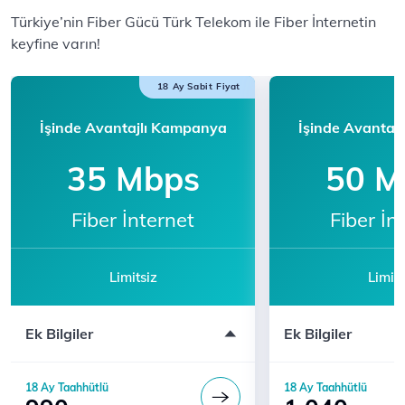
​​Türkiye’nin Fiber Gücü Türk Telekom ile F​iber İnternetin
keyfine varın!​​​​
18 Ay Sabit Fiyat
İşinde Avantajlı Kampanya
İşinde Avantaj
35 Mbps
50 M
Fiber İnternet
Fiber İn
Limitsiz
Limits
Modem ücreti dahil değildir
Modem ücreti dahil 
Ek Bilgiler
Ek Bilgiler
Katılım için 444 5 444'ü arayın
Katılım için 444 5 
18 Ay Taahhütlü
18 Ay Taahhütlü