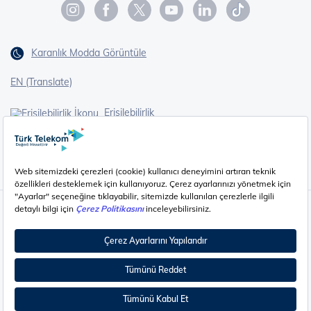
Karanlık Modda Görüntüle
EN (Translate)
Erişilebilirlik
İşaret Dili Çevirisi
Gizlilik - Güvenlik ve KVKK
Çerez Ayarları
©
2026
Türk Telekom