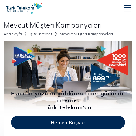
m
Mevcut Müşteri Kampanyaları
Ana Sayfa
İş’te İnternet
Mevcut Müşteri Kampanyaları
Esnafın yüzünü güldüren fiber gücünde
internet
Türk Telekom'da
Hemen Başvur