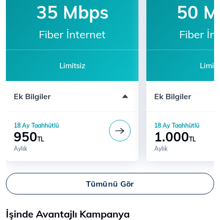
35 Mbps
50 M
Fiber İnternet
Fiber İn
Limitsiz
Limits
Modem ücreti dahil değildir
Modem ücreti dahil 
Ek Bilgiler
Ek Bilgiler
Katılım için 444 5 444'ü arayın
Katılım için 444 5 
18 Ay Taahhütlü
18 Ay Taahhütlü
950
1.000
TL
TL
Aylık
Aylık
Tümünü Gör
İşinde Avantajlı Kampanya