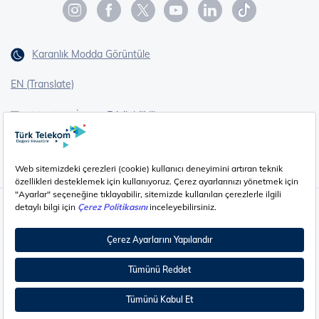
Karanlık Modda Görüntüle
EN (Translate)
Erişilebilirlik
İşaret Dili Çevirisi
Gizlilik - Güvenlik ve KVKK
Çerez Ayarları
©
2026
Türk Telekom