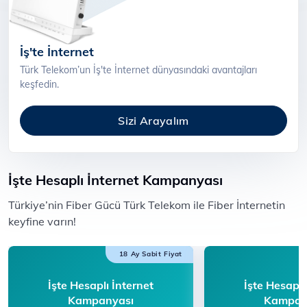
İş'te İnternet
Türk Telekom’un İş'te İnternet dünyasındaki avantajları
keşfedin.
Sizi Arayalım
İşte Hesaplı İnternet Kampanyası
​​Türkiye’nin Fiber Gücü Türk Telekom ile F​iber İnternetin
keyfine varın!​​​​
18 Ay Sabit Fiyat
İşte Hesaplı İnternet
İşte Hesaplı
Kampanyası
Kampan