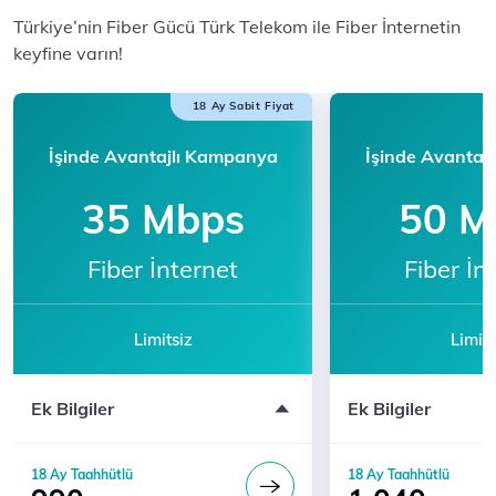
​​Türkiye’nin Fiber Gücü Türk Telekom ile F​iber İnternetin
keyfine varın!​​​​
18 Ay Sabit Fiyat
İşinde Avantajlı Kampanya
İşinde Avantaj
35 Mbps
50 M
Fiber İnternet
Fiber İn
Limitsiz
Limits
Modem ücreti dahil değildir
Modem ücreti dahil 
Ek Bilgiler
Ek Bilgiler
Katılım için 444 5 444'ü arayın
Katılım için 444 5 
18 Ay Taahhütlü
18 Ay Taahhütlü