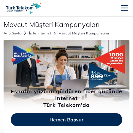
m
Mevcut Müşteri Kampanyaları
Ana Sayfa
İş’te İnternet
Mevcut Müşteri Kampanyaları
Esnafın yüzünü güldüren fiber gücünde
internet
Türk Telekom'da
Hemen Başvur