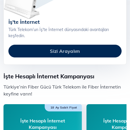
İş'te İnternet
Türk Telekom’un İş'te İnternet dünyasındaki avantajları
keşfedin.
Sizi Arayalım
İşte Hesaplı İnternet Kampanyası
​​Türkiye’nin Fiber Gücü Türk Telekom ile F​iber İnternetin
keyfine varın!​​​​
18 Ay Sabit Fiyat
İşte Hesaplı İnternet
İşte Hesaplı
Kampanyası
Kampan