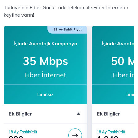
​​Türkiye’nin Fiber Gücü Türk Telekom ile F​iber İnternetin
keyfine varın!​​​​
18 Ay Sabit Fiyat
İşinde Avantajlı Kampanya
İşinde Avantaj
35 Mbps
50 M
Fiber İnternet
Fiber İn
Limitsiz
Limits
Modem ücreti dahil değildir
Modem ücreti dahil 
Ek Bilgiler
Ek Bilgiler
Katılım için 444 5 444'ü arayın
Katılım için 444 5 
18 Ay Taahhütlü
18 Ay Taahhütlü