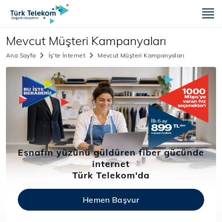
m
Mevcut Müşteri Kampanyaları
Ana Sayfa
İş’te İnternet
Mevcut Müşteri Kampanyaları
Esnafın yüzünü güldüren fiber gücünde
internet
Türk Telekom'da
Hemen Başvur