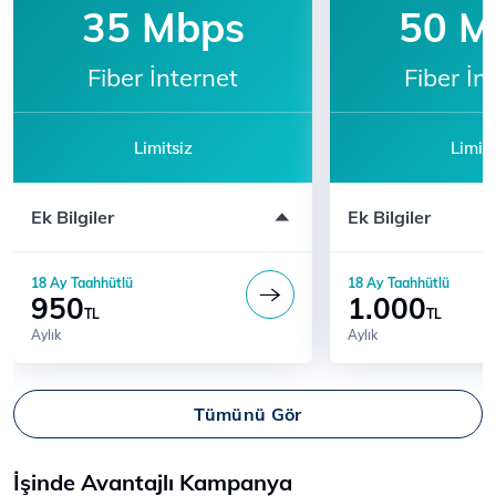
35 Mbps
50 M
Fiber İnternet
Fiber İn
Limitsiz
Limits
Modem ücreti dahil değildir
Modem ücreti dahil 
Ek Bilgiler
Ek Bilgiler
Katılım için 444 5 444'ü arayın
Katılım için 444 5 
18 Ay Taahhütlü
18 Ay Taahhütlü
950
1.000
TL
TL
Aylık
Aylık
Tümünü Gör
İşinde Avantajlı Kampanya