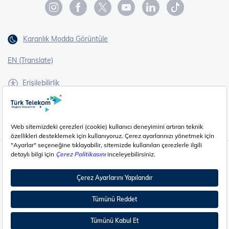
Karanlık Modda Görüntüle
EN (Translate)
Erişilebilirlik
İşaret Dili Çevirisi
Gizlilik - Güvenlik ve KVKK
Çerez Ayarları
©
2026
Türk Telekom