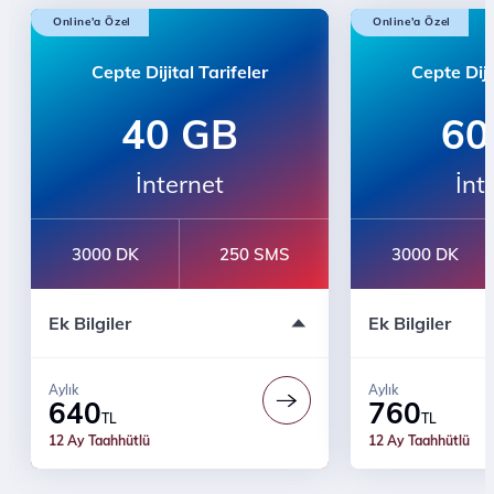
Online'a Özel
Online'a Özel
Cepte Dijital Tarifeler
Cepte Diji
40 GB
60
İnternet
İnt
3000 DK
250 SMS
3000 DK
İlk 3 Ay 5 GB Hediye
İlk 3 Ay 5 GB H
Ek Bilgiler
Ek Bilgiler
Sınırsız WhatsApp Mesajlaşma
Sınırsız Whats
3 Ay Youtube Premium Üyeliği
3 Ay Youtube P
Prime Business Ayrıcalıkları
Prime Business A
Aylık
Aylık
Türk Telekom'lularla Sınırsız Konuşma
Türk Telekom'lu
640
760
TL
TL
Ücretsiz Dijital Kurye Hizmeti
Ücretsiz Dijital
12 Ay Taahhütlü
12 Ay Taahhütlü