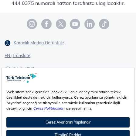
444 0375 numaralı hattan tarafınıza ulaşılacaktır.
Karanlık Modda Görüntüle
EN (Translate)
Erişilebilirlik
İşaret Dili Çevirisi
Gizlilik - Güvenlik ve KVKK
Çerez Ayarları